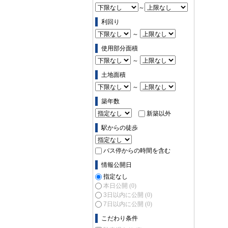
～
利回り
～
使用部分面積
～
土地面積
～
築年数
新築以外
駅からの徒歩
バス停からの時間を含む
情報公開日
指定なし
本日公開
(0)
3日以内に公開
(0)
7日以内に公開
(0)
こだわり条件