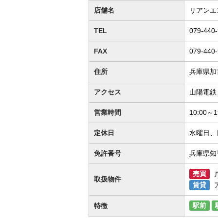
店舗名
リアンエ
TEL
079-440
FAX
079-440
住所
兵庫県加
アクセス
山陽電鉄
営業時間
10:00～1
定休日
水曜日、
免許番号
兵庫県知事
売買
取扱物件
賃貸
駅前
特徴