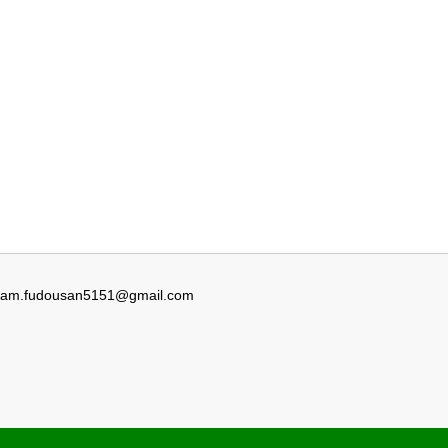
eam.fudousan5151@gmail.com