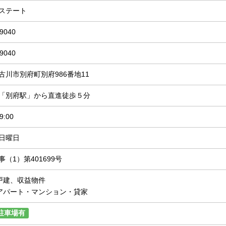
ステート
-9040
-9040
古川市別府町別府986番地11
「別府駅」から直進徒歩５分
9:00
日曜日
（1）第401699号
戸建、収益物件
アパート・マンション・貸家
駐車場有